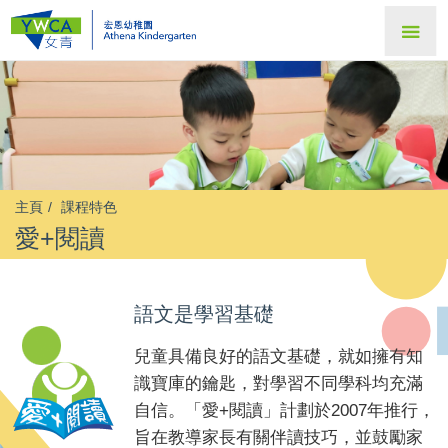
主頁
課程特色
愛+閱讀
語文是學習基礎
兒童具備良好的語文基礎，就如擁有知
識寶庫的鑰匙，對學習不同學科均充滿
自信。「愛+閱讀」計劃於2007年推行，
旨在教導家長有關伴讀技巧，並鼓勵家