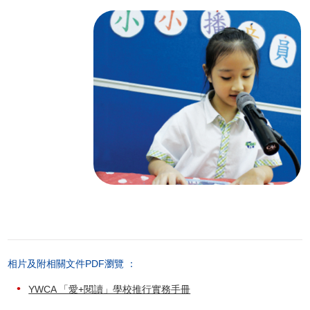
相片及附相關文件PDF瀏覽 ：
YWCA 「愛+閱讀」學校推行實務手冊