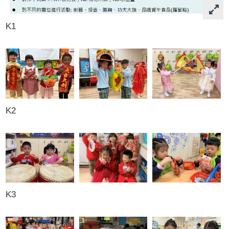
K1
K2
K3